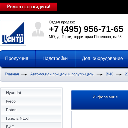
Отдел продаж:
+7 (495) 956-71-65
МО, д. Горки, территория Промзона, вл28
Продукция
Надстройки
Доп. оборудование
Главная
Автомобили,прицепы и полуприцепы
ВИС
2
Hyundai
Информация
Iveco
Foton
Газель NEXT
ВИС