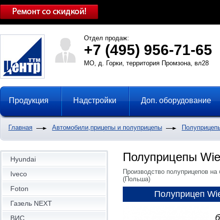
Отдел продаж:
+7 (495) 956-71-65
МО, д. Горки, территория Промзона, вл28
Продукция
Надстройки
Доп. оборудование
Главная
Автомобили,прицепы и полуприцепы
Полуприцеп
Полуприцепы Wie
Hyundai
​Производство полуприцепов на
Iveco
(Польша)
Foton
Полуприцеп Wie
Газель NEXT
ВИС