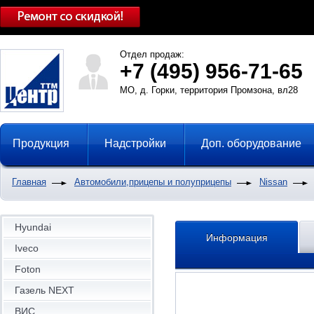
Отдел продаж:
+7 (495) 956-71-65
МО, д. Горки, территория Промзона, вл28
Продукция
Надстройки
Доп. оборудование
Главная
Автомобили,прицепы и полуприцепы
Nissan
Hyundai
Информация
Iveco
Foton
Газель NEXT
ВИС