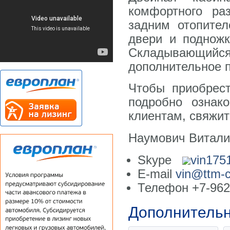
комфортного ра
задним отопите
двери и подножк
Складывающий
дополнительное п
Чтобы приобрест
подробно ознак
клиентам, свяжи
Наумович Витал
Skype
vin175
E-mail
vin@ttm-c
Телефон +7-962
Дополнитель