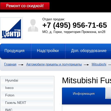
Отдел продаж:
+7 (495) 956-71-65
МО, д. Горки, территория Промзона, вл28
Продукция
Надстройки
Доп. оборудование
Главная
Автомобили,прицепы и полуприцепы
Mitsubishi
Mitsubishi F
Hyundai
Iveco
Информация
Foton
Газель NEXT
ВИС