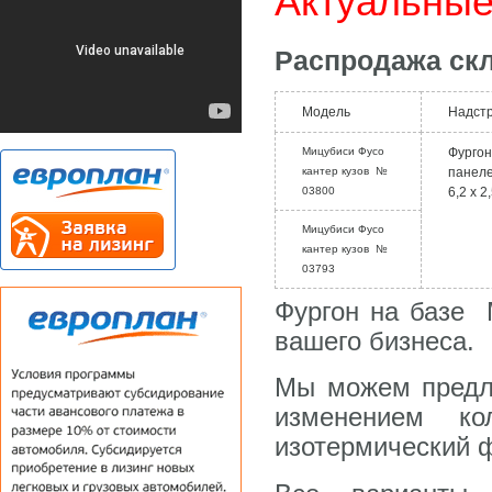
Актуальные
Распродажа скл
Модель
Надст
Мицубиси Фусо
Фургон
кантер кузов №
панеле
03800
6,2 х 2
Мицубиси Фусо
кантер кузов №
03793
Фургон на базе
вашего бизнеса.
Мы можем предло
изменением к
изотермический 