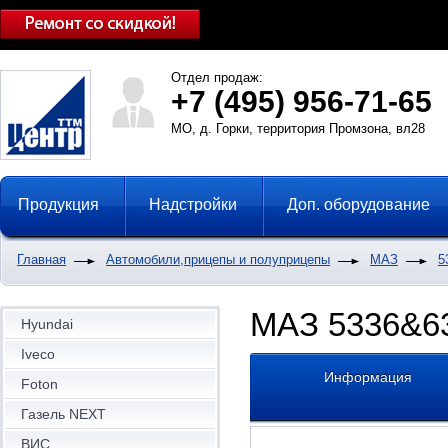
Отдел продаж:
+7 (495) 956-71-65
МО, д. Горки, территория Промзона, вл28
Продукция
Надстройки
Доп. оборудование
Главная
Автомобили,прицепы и полуприцепы
МАЗ
5
МАЗ 5336&6
Hyundai
Iveco
Информация
Foton
Газель NEXT
ВИС