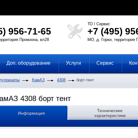
ТО / Сервис:
5) 956-71-65
+7 (495) 95
территория Промзона, вл28
МО, д. Горки, территория 
Доп. оборудование
Услуги
Сервис
Кон
олуприцепы
КамАЗ
4308
борт-тент
амАЗ 4308 борт тент
Технические
Информация
характеристики