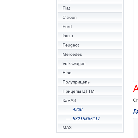
Fiat
Citroen
Ford
Isuzu
Peugeot
Mercedes
Volkswagen
Hino
Полуприцепы
А
Прицепы ЦТТМ
Ст
КамАЗ
4308
Д
53215&65117
МАЗ