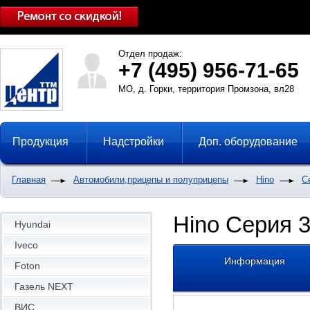
Отдел продаж:
+7 (495) 956-71-65
МО, д. Горки, территория Промзона, вл28
Продукция
Надстройки
Доп. оборудование
Главная
Автомобили,прицепы и полуприцепы
Hino
С
Hino Серия 3
Hyundai
Iveco
Информация
Foton
Газель NEXT
ВИС