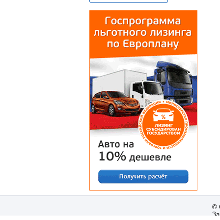
© 
За