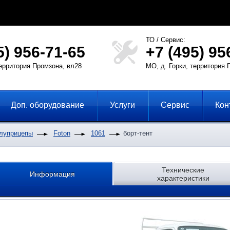
ТО / Сервис:
5) 956-71-65
+7 (495) 95
территория Промзона, вл28
МО, д. Горки, территория 
Доп. оборудование
Услуги
Сервис
Кон
олуприцепы
Foton
1061
борт-тент
Технические
Информация
характеристики