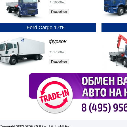
г/п 10000кг.
...
Ford Cargo 17тн
фургон
г/п 17000кг.
...
Copyright 2003-2026 ООО «ТТМ ЦЕНТР» –