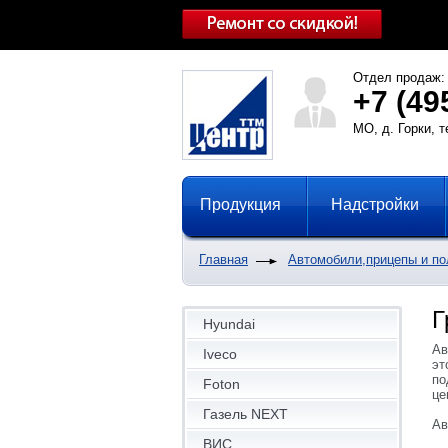
Отдел продаж:
+7 (49
МО, д. Горки, 
Продукция
Надстройки
Главная
Автомобили,прицепы и п
Г
Hyundai
Ав
Iveco
эт
по
Foton
це
Газель NEXT
Ав
ВИС