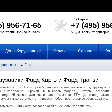
ТО / Сервис:
5) 956-71-65
+7 (495) 95
территория Промзона, вл28
МО, д. Горки, территория 
Доп. оборудование
Услуги
Сервис
Кон
олуприцепы
Ford
рузовики Форд Карго и Форд Транзит
томобили Ford Transit уже более сорока лет занимают лидирующие поз
о обусловлено широчайшим выбором моделей, который позволит 
дходящий именно для вас и вашего бизнеса. ТТМ-Центр предлагает в
нам, а также установить на шасси любое предлагаемое оборудование.
томобили Ford Cargo поставляются в нескольких вариантах