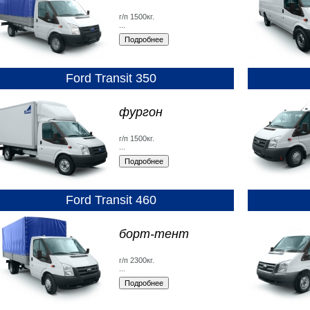
г/п 1500кг.
...
Ford Transit 350
фургон
г/п 1500кг.
...
Ford Transit 460
борт-тент
г/п 2300кг.
...