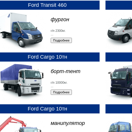
Ford Transit 460
фургон
г/п 2300кг.
...
Ford Cargo 10тн
борт-тент
г/п 10000кг.
...
Ford Cargo 10тн
манипулятор