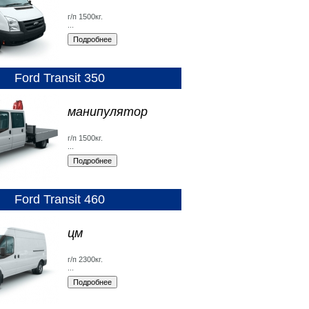
г/п 1500кг.
...
Ford Transit 350
манипулятор
г/п 1500кг.
...
Ford Transit 460
цм
г/п 2300кг.
...